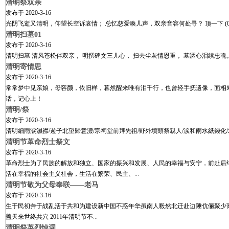
清明祭双亲
发布于
2020-3-16
光阴飞逝又清明，仰望长空诉哀情； 总忆慈爱喚儿声，双亲音容何处寻？
顶一下 (
清明扫墓01
发布于
2020-3-16
清明扫墓 清风苍松伴双亲， 明撰碑文三儿心， 扫去尘灰情恩重， 墓洒心泪续忠魂
清明寄情思
发布于
2020-3-16
常常梦中见亲娘，母容颜，依旧样，暮然醒来唯有泪千行，也曾轻手抚遗像，面相
话，记心上！
清明/祭
发布于
2020-3-16
清明細雨涙濕襟/遊子北望歸意濃/宗祠堂前拜先祖/野外墳頭祭親人/涙和雨水紙錢化/
清明节革命烈士祭文
发布于
2020-3-16
革命烈士为了民族的解放和独立、国家的振兴和发展、人民的幸福与安宁，前赴后
活在幸福的社会主义社会，生活在繁荣、民主、
...
清明节敬为父母奉联——老马
发布于
2020-3-16
生于民初奔于战乱活于共和为建设新中国不惑年华虽南人毅然北迁赴边陲伉俪聚少
盖天来世终共穴 2011年清明节不
...
清明祭英烈悼词