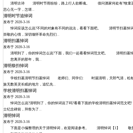
清明古诗 清明时节雨纷纷，路上行人欲断魂。 借问酒家何处有?牧童遥
悲心无一字，怎堪
...
清明时节追悼词
发布于
2020-3-16
悼词应该怎么说?不同的对象有不同的说法，看看下面吧。 清明节扫墓悼词
崇敬的心情，深切缅怀革命先烈们
...
清明扫墓悼词
发布于
2020-3-16
清明到了，你的悼词怎么说?下面，我们一起看看悼词范文吧。 清明扫墓悼词【
您离开的那年，我
...
清明祭扫悼词
发布于
2020-3-16
学校扫墓清明节扫墓悼词 老师们、同学们: 时届清明，天郎气清，松柏凝
族无数英灵长眠的地方，追忆先
...
学校清明扫墓悼词
发布于
2020-3-16
悼词怎么说?清明到了，你的悼词说了吗?看看下面的学校清明扫墓悼词范文吧
士纪念碑前，拜祭为了
...
清明悼词
发布于
2020-3-16
下面是小编整理的关于清明悼词，欢迎阅读参考。 清明悼词【1】 敬爱