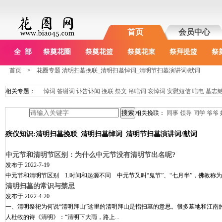
首页
会员中心
全 部
祭奠花圈
祭奠花篮
祭奠花束
祭拜提篮
祭
首页
>
花圈专题 清明扫墓挽联_清明扫墓悼词_清明节扫墓演讲词/献词
相关专题：
悼词
答谢词
讣告讣闻
挽联
祭文
吊唁词
哀悼词
安慰短信
唁电
墓志
相关挽联：
同事
领导
同学
爷爷
殡仪知识:清明扫墓挽联_清明扫墓悼词_清明节扫墓演讲词/献词
中元节和清明节区别：为什么中元节没有清明节出名呢?
发布于
2022-7-19
中元节和清明节区别 1.时间和起源不同 中元节又叫“鬼节”、“七月半”，佛教
清明扫墓的常识与禁忌
发布于
2022-4-20
一、清明祭祀为何说“清明拜山”这里的清明拜山是指扫墓的意思。很多墓地和江
人杜牧的诗《清明》：“清明下大雨，路上
...