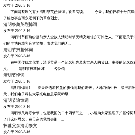
发布于
2020-3-16
下面是整理的有关清明祭英烈悼词，欢迎阅读。 今天，我们怀着十分沉痛的
了解放事业而永远倒下的革命烈士。
...
清明祭奠英烈悼词
发布于
2020-3-16
清明时节雨纷纷墓前亲人念故人清明时节天晴亮短信亦可悼故人。下面是关于
们的丰功伟绩和音容笑貌，表达我们的无
...
清明节扫墓悼词
发布于
2020-3-16
在中国传统文化里，清明节是一个纪念祖先及离世亲人的节日。主要的纪念仪式
义。 清明节扫墓悼词1 各位领
...
清明节悼词
发布于
2020-3-16
清明节悼词1 春天正迈着轻盈的步伐向我们走来，大地万物生长，绿浪滔滔
天，我们电子科技大学光电信息学院09级
...
清明节追悼词
发布于
2020-3-16
清明节又称寒食节，也是我国的二十四节气之一，小编为大家整理了扫墓悼词
了什么叫思念，在母亲离我而去那一
...
扫墓父亲清明祭文
发布于
2020-3-16