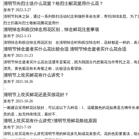
清明节向烈士送什么花篮？给烈士献花篮用什么花？
发布于
2022-3-27
清明节到来之际，通过一系列祭扫活动纪念和缅怀革命先辈，寄托绵绵哀思。为了
烈士扫墓向烈士敬献花圈花篮用什
...
清明悼念和殡仪悼念用花区别，悼念鲜花注意事项
发布于
2022-1-13
清明悼念和殡仪悼念用花区别 在清明悼念时和殡仪悼念时，花材都是一样的，表
清明节悼念逝者买什么花比较合适 清明节悼念逝者买什么花合适
发布于
2021-11-23
清明节悼念逝者买什么花合适通常是菊花，因为我国古代把菊花当作寄托之花，有
漂亮。黄色菊花有长寿菊之称，比较适合看望病
...
清明节上坟买鲜花有什么讲究？
发布于
2021-10-26
...
清明节上坟买鲜花还是买假花好？
发布于
2021-10-26
一般建议采用鲜花比较好，可以送以下几种花：1、温暖颜色的花如果是古稀年长
意的是，如无特殊情况，最好不
...
清明上坟买花有什么讲究?清明节用鲜花祭祖原因
发布于
2021-7-19
清明上坟买花有什么讲究清明节用的鲜花多扎制成花束形式。花的色彩要素淡，组