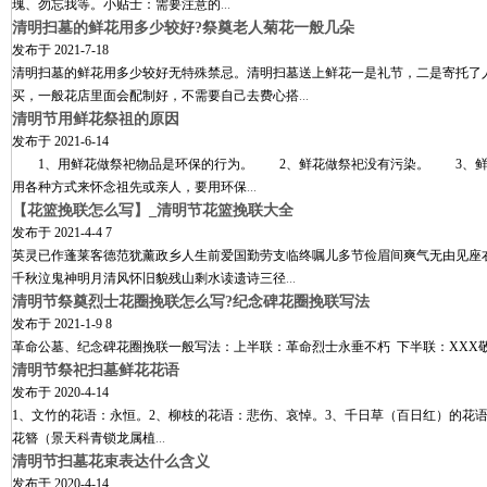
瑰、勿忘我等。小贴士：需要注意的
...
清明扫墓的鲜花用多少较好?祭奠老人菊花一般几朵
发布于
2021-7-18
清明扫墓的鲜花用多少较好无特殊禁忌。清明扫墓送上鲜花一是礼节，二是寄托了
买，一般花店里面会配制好，不需要自己去费心搭
...
清明节用鲜花祭祖的原因
发布于
2021-6-14
1、用鲜花做祭祀物品是环保的行为。 2、鲜花做祭祀没有污染。 3、鲜
用各种方式来怀念祖先或亲人，要用环保
...
【花篮挽联怎么写】_清明节花篮挽联大全
发布于
2021-4-4 7
英灵已作蓬莱客德范犹薰政乡人生前爱国勤劳支临终嘱儿多节俭眉间爽气无由见座
千秋泣鬼神明月清风怀旧貌残山剩水读遗诗三径
...
清明节祭奠烈士花圈挽联怎么写?纪念碑花圈挽联写法
发布于
2021-1-9 8
革命公墓、纪念碑花圈挽联一般写法：上半联：革命烈士永垂不朽 下半联：XXX
清明节祭祀扫墓鲜花花语
发布于
2020-4-14
1、文竹的花语：永恒。2、柳枝的花语：悲伤、哀悼。3、千日草（百日红）的花语
花簪（景天科青锁龙属植
...
清明节扫墓花束表达什么含义
发布于
2020-4-14