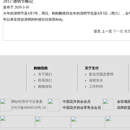
2015’清明节略记
发布于
2020-3-16
今年的清明节是4月5号，周日。刚刚翻查到去年的清明节也是4月5日（周六），
年以来安排挂清明的时候往往按照&ldq
...
首页 上一页
下一页
尾
购物指南
关于支付
关于我们
配送范围及费用
联系我们
保密安全
购物须知
工作时间
网站经营许可证备案
中国花卉协会会员
金玫瑰
沪ICP备09046518号-24
中国花卉协会零售业会员
花商联