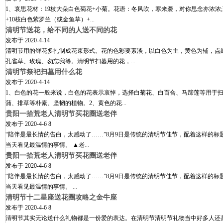
1、哀思花材：19枝大朵白色菊花+小菊。花语：冬风吹，寒来袭，对你思念亦浓浓
+10枝白色紫罗兰（或金鱼草）+
...
清明节送花，给不同的人送不同的花
发布于
2020-4-14
清明节用的鲜花多扎制成花束形式。花的色彩要素淡，以白色为主，黄色为辅，点
孔雀草、玫瑰、勿忘我等。清明节扫墓用的花，
...
清明节祭祀扫墓用什么花
发布于
2020-4-14
1、白色的花一般来说，白色的花表示哀悼，选择白菊花、白百合、马蹄莲等用于
蒲、排草等朴素、坚韧的植物。2、黄色的花
...
贵阳一拾荒老人清明节买花圈送老伴
发布于
2020-4-6 8
“陪伴是最长情的告白，太感动了……”8月9日是传统的清明节佳节，配着这样的
当天看见最温情的事情。 ▲老
...
贵阳一拾荒老人清明节买花圈送老伴
发布于
2020-4-6 8
“陪伴是最长情的告白，太感动了……”8月9日是传统的清明节佳节，配着这样的
当天看见最温情的事情。
...
清明节十二星座送花圈攻略之金牛座
发布于
2020-4-6 8
清明节其实无论送什么礼物都是一份爱的表达。在清明节清明节礼物当中好多人还