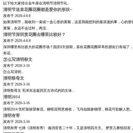
以下给大家排出金牛座在清明节清明节礼
...
清明节送束花圈花圈都是爱你的形状~
发布于
2020-4-6 8
如果清明节，能收到一束或一盒心形的黄菊，这是我能想到的最浪漫的事，心的形
黄菊，永远不会过时，再没
...
清明节深圳赏花圈去哪里比较好？
发布于
2020-4-6 8
深圳哪里有比较大的花圈市场？国庆8天假期，喜欢花圈花圈草草的朋友们有福了，小
有花
...
怎么写清明祭文
发布于
2020-3-16
怎么写清明
...
清明祭母文
发布于
2020-3-16
清明祭母文 毛泽东这篇四言古诗式的韵文体
...
清明2014
发布于
2020-3-16
清明2014 凭栏脉脉望春流。柳暗花明意难收， 飞鸟似能参物理，桃花可欲解人愁
清明有寄
发布于
2020-3-16
清明有寄 七律《清明有寄》 魂消音杳二十年，又是清明四月天。 梦里几番惊回首