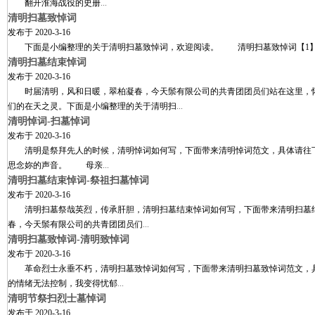
翻开淮海战役的史册
...
清明扫墓致悼词
发布于
2020-3-16
下面是小编整理的关于清明扫墓致悼词，欢迎阅读。 清明扫墓致悼词【1】 “
清明扫墓结束悼词
发布于
2020-3-16
时届清明，风和日暖，翠柏凝春，今天鬃有限公司的共青团团员们站在这里，怀
们的在天之灵。下面是小编整理的关于清明扫
...
清明悼词-扫墓悼词
发布于
2020-3-16
清明是祭拜先人的时候，清明悼词如何写，下面带来清明悼词范文，具体请往
思念妳的声音。 母亲
...
清明扫墓结束悼词-祭祖扫墓悼词
发布于
2020-3-16
清明扫墓祭哉英烈，传承肝胆，清明扫墓结束悼词如何写，下面带来清明扫墓
春，今天鬃有限公司的共青团团员们
...
清明扫墓致悼词-清明致悼词
发布于
2020-3-16
革命烈士永垂不朽，清明扫墓致悼词如何写，下面带来清明扫墓致悼词范文，
的情绪无法控制，我变得忧郁
...
清明节祭扫烈士墓悼词
发布于
2020-3-16