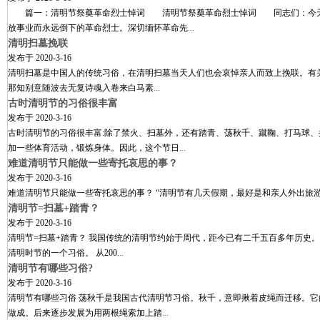
篇一：清明节祭奠革命烈士悼词 清明节祭奠革命烈士悼词 同志们：今天，
放事业而永远倒下的革命烈士。深切缅怀革命先
...
清明扫墓挽联
发布于
2020-3-16
清明扫墓是中国人的传统习俗，在清明扫墓当天人们也会哀悼亲人而致上挽联
那知别意随波去无复诗魂入卷来白马素
...
古时清明节的习俗很丰富
发布于
2020-3-16
古时清明节的习俗很丰富:除了禁火、扫墓外，还有踏青、荡秋千、蹴鞠、打马球
加一些体育活动，锻炼身体。因此，这个节日
...
难道清明节只能做一些寄托哀思的事？
发布于
2020-3-16
难道清明节只能做一些寄托哀思的事？ “清明节有几天假期，最好是和亲人外出旅
清明节=扫墓+踏青？
发布于
2020-3-16
清明节=扫墓+踏青？ 我国传统的清明节约始于周代，距今已有二千五百多年历史
清明时节的一个习俗。 从200
...
清明节有哪些习俗?
发布于
2020-3-16
清明节有哪些习俗 荡秋千是我国古代清明节习俗。秋千，意即揪着皮绳而迁移。
做成。后来逐步发展为用两根绳索加上踏
...