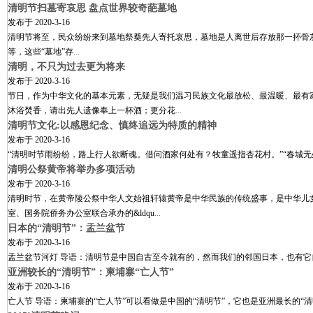
清明节扫墓寄哀思 盘点世界较奇葩墓地
发布于
2020-3-16
清明节将至，民众纷纷来到墓地祭奠先人寄托哀思，墓地是人离世后存放那一抔骨
等，这些“墓地”存
...
清明，不只为过去更为将来
发布于
2020-3-16
节日，作为中华文化的基本元素，无疑是我们温习民族文化最放松、最温暖、最
沐浴焚香，请出先人遗像奉上一杯酒；更分花
...
清明节文化:以感恩纪念、慎终追远为特质的精神
发布于
2020-3-16
“清明时节雨纷纷，路上行人欲断魂。借问酒家何处有？牧童遥指杏花村。”“春城无
清明公祭黄帝将举办多项活动
发布于
2020-3-16
清明时节，在黄帝陵公祭中华人文始祖轩辕黄帝是中华民族的传统盛事，是中华
室、国务院侨务办公室联合承办的&ldqu
...
日本的“清明节”：盂兰盆节
发布于
2020-3-16
盂兰盆节河灯 导语：清明节是中国自古至今就有的，然而我们的邻国日本，也有它自己
亚洲较长的“清明节”：柬埔寨“亡人节”
发布于
2020-3-16
亡人节 导语：柬埔寨的“亡人节”可以看做是中国的“清明节”，它也是亚洲最长的“清明