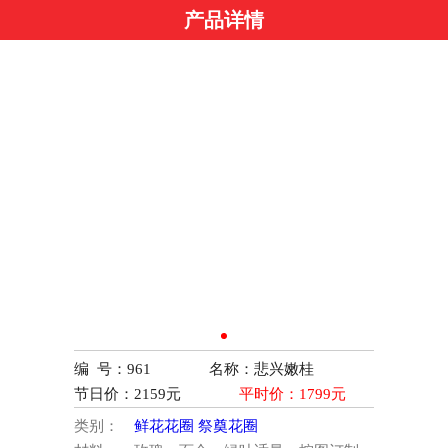
产品详情
编 号：961
名称：悲兴嫩桂
节日价：
2159
元
平时价：
1799
元
类别：
鲜花花圈
祭奠花圈