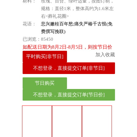
材料：
玫瑰、百合、绿叶适量，按图订制，
规格：直径1米，整体高约为1.6米左
右<葬礼花圈>
花语：
悲兴嫩桂百年愁;痛失严椿千古恨(免
费撰写挽联)
已浏览：
85450
如配送日期为8月2日-8月5日，则按节日价
加入收藏
平时购买[非节日]
不想登录，直接提交订单[非节日]
节日购买
不想登录，直接提交订单[节日价]