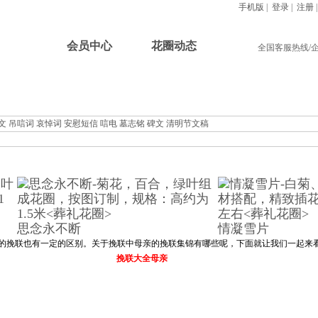
手机版
|
登录
|
注册
首页
会员中心
花圈动态
全国客服热线/
祭奠花束
祭拜提篮
祭奠胸花
挽联参考
在线讣告
文
吊唁词
哀悼词
安慰短信
唁电
墓志铭
碑文
清明节文稿
思念永不断
情凝雪片
挽联也有一定的区别。关于挽联中母亲的挽联集锦有哪些呢，下面就让我们一起来
挽联大全母亲